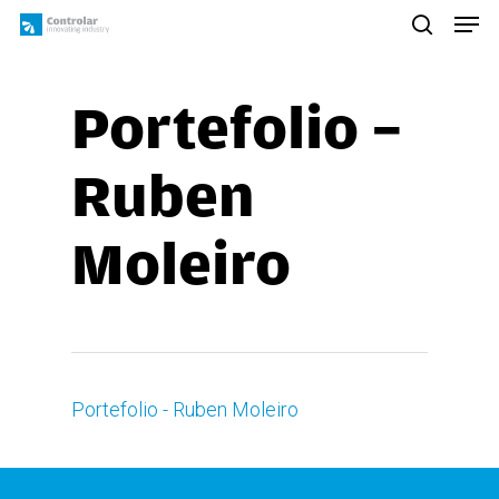
Skip
Men
to
search
main
content
Portefolio –
Ruben
Moleiro
Portefolio - Ruben Moleiro