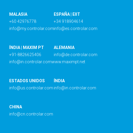
MALASIA
ESPAÑA | EIIT
+60 42976778
+34 918904614
info@my.controlar.com
info@es.controlar.com
ÍNDIA | MAXIM PT
ALEMANIA
+91-8826625406
info@de.controlar.com
info@in.controlar.com
www.maximpt.net
ESTADOS UNIDOS
ÍNDIA
info@us.controlar.com
info@in.controlar.com
CHINA
info@cn.controlar.com