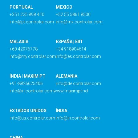
PORTUGAL
MEXICO
+351 225 898 410
+52 55 5861 8500
info@pt.controlar.com
info@mx.controlar.com
MALASIA
ESPAÑA | EIIT
+60 42976778
+34 918904614
info@my.controlar.com
info@es.controlar.com
ÍNDIA | MAXIM PT
ALEMANIA
+91-8826625406
info@de.controlar.com
info@in.controlar.com
www.maximpt.net
ESTADOS UNIDOS
ÍNDIA
info@us.controlar.com
info@in.controlar.com
CHINA