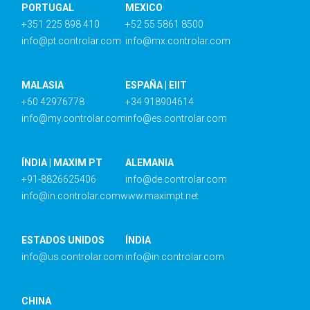
PORTUGAL
MEXICO
+351 225 898 410
+52 55 5861 8500
info@pt.controlar.com
info@mx.controlar.com
MALASIA
ESPAÑA | EIIT
+60 42976778
+34 918904614
info@my.controlar.com
info@es.controlar.com
ÍNDIA | MAXIM PT
ALEMANIA
+91-8826625406
info@de.controlar.com
info@in.controlar.com
www.maximpt.net
ESTADOS UNIDOS
ÍNDIA
info@us.controlar.com
info@in.controlar.com
CHINA