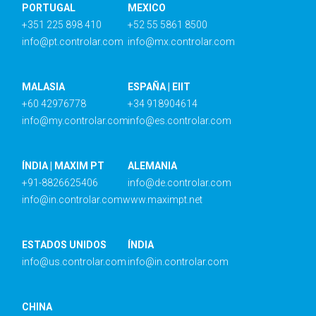
PORTUGAL
MEXICO
+351 225 898 410
+52 55 5861 8500
info@pt.controlar.com
info@mx.controlar.com
MALASIA
ESPAÑA | EIIT
+60 42976778
+34 918904614
info@my.controlar.com
info@es.controlar.com
ÍNDIA | MAXIM PT
ALEMANIA
+91-8826625406
info@de.controlar.com
info@in.controlar.com
www.maximpt.net
ESTADOS UNIDOS
ÍNDIA
info@us.controlar.com
info@in.controlar.com
CHINA