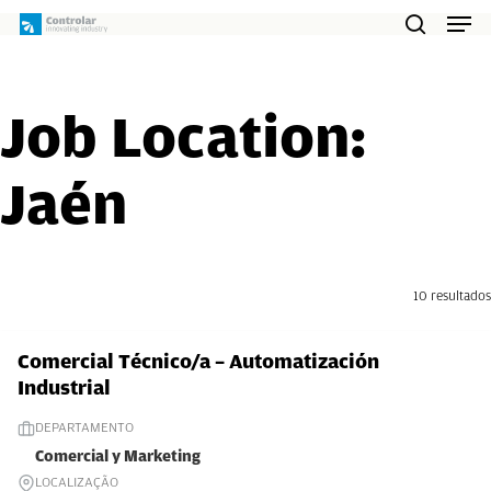
Skip
Men
to
search
main
content
Job Location:
Jaén
10 resultados
Comercial Técnico/a – Automatización
Industrial
DEPARTAMENTO
Comercial y Marketing
LOCALIZAÇÃO