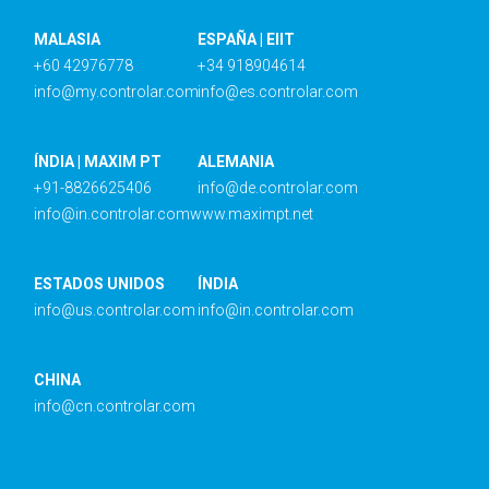
MALASIA
ESPAÑA | EIIT
+60 42976778
+34 918904614
info@my.controlar.com
info@es.controlar.com
ÍNDIA | MAXIM PT
ALEMANIA
+91-8826625406
info@de.controlar.com
info@in.controlar.com
www.maximpt.net
ESTADOS UNIDOS
ÍNDIA
info@us.controlar.com
info@in.controlar.com
CHINA
info@cn.controlar.com