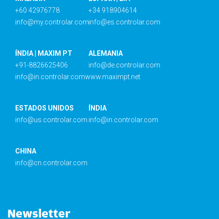
+60 42976778
+34 918904614
info@my.controlar.com
info@es.controlar.com
ÍNDIA | MAXIM PT
ALEMANIA
+91-8826625406
info@de.controlar.com
info@in.controlar.com
www.maximpt.net
ESTADOS UNIDOS
ÍNDIA
info@us.controlar.com
info@in.controlar.com
CHINA
info@cn.controlar.com
Newsletter