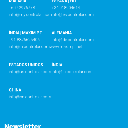
MALASIA
ESPAÑA | EIIT
+60 42976778
+34 918904614
info@my.controlar.com
info@es.controlar.com
ÍNDIA | MAXIM PT
ALEMANIA
+91-8826625406
info@de.controlar.com
info@in.controlar.com
www.maximpt.net
ESTADOS UNIDOS
ÍNDIA
info@us.controlar.com
info@in.controlar.com
CHINA
info@cn.controlar.com
Newsletter