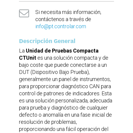
Hoja de producto
(en inglés)
Folleto Test Systems Solutions
(en inglés)
Si necesita más información,
Aplicación en LabView™ con
Software
interfaz intuitiva
contáctenos a través de
info@pt.controlar.com
Protocolos
CAN. Otras opciones: LIN y
de
BroadR-Reach™ Ethernet
Descripción General
comunicación
La
Unidad de Pruebas Compacta
Alimentación
CTUnit
es una solución compacta y de
230V AC
Tensión
50Hz
bajo coste que puede conectarse a un
Frecuencia
2A (máx.)
Corriente
DUT (Dispositivo Bajo Prueba),
generalmente un panel de instrumentos,
Entrada/Salida
para proporcionar diagnóstico CAN para
Conector
Interface adaptável a qualquer
Ethernet
control de patrones de indicadores. Esta
solução
Conector
Interface de diagnóstico CAN
es una solución personalizada, adecuada
Ethernet
automotriz
para prueba y diagnóstico de cualquier
defecto o anomalía en una fase inicial de
resolución de problemas,
proporcionando una fácil operación del