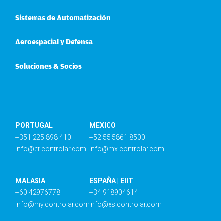
Sistemas de Automatización
Aeroespacial y Defensa
Soluciones & Socios
PORTUGAL
MEXICO
+351 225 898 410
+52 55 5861 8500
info@pt.controlar.com
info@mx.controlar.com
MALASIA
ESPAÑA | EIIT
+60 42976778
+34 918904614
info@my.controlar.com
info@es.controlar.com