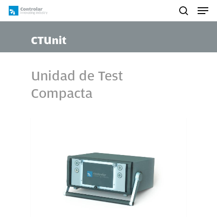
Skip
Men
to
search
main
CTUnit
content
Unidad de Test
Compacta