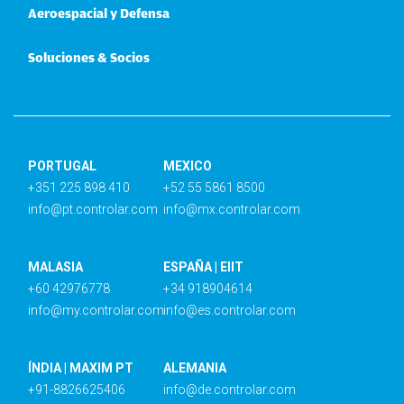
Aeroespacial y Defensa
Soluciones & Socios
PORTUGAL
MEXICO
+351 225 898 410
+52 55 5861 8500
info@pt.controlar.com
info@mx.controlar.com
MALASIA
ESPAÑA | EIIT
+60 42976778
+34 918904614
info@my.controlar.com
info@es.controlar.com
ÍNDIA | MAXIM PT
ALEMANIA
+91-8826625406
info@de.controlar.com