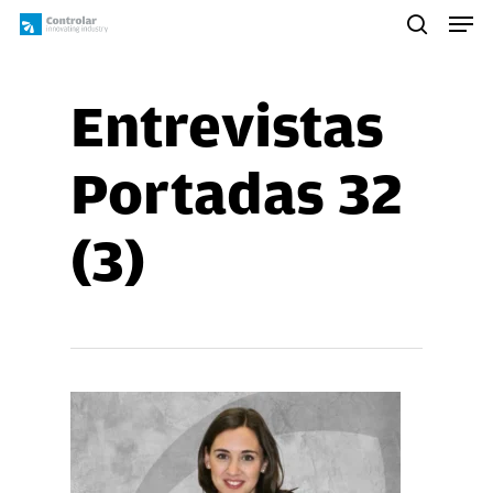
Skip
Men
to
search
main
content
Entrevistas
Portadas 32
(3)