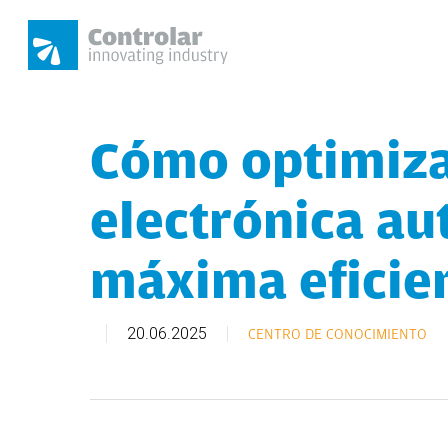
Skip
to
main
content
Cómo optimiza
Presione enter para buscar o ESC para cerrar
electrónica au
máxima eficie
20.06.2025
CENTRO DE CONOCIMIENTO