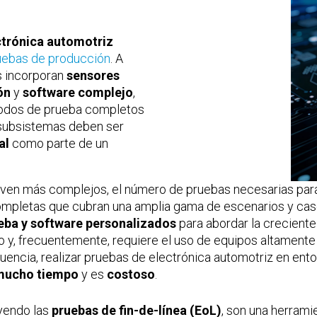
ctrónica automotriz
ruebas de producción
. A
s incorporan
sensores
ón
y
software complejo
,
étodos de prueba completos
 subsistemas deben ser
al
como parte de un
ven más complejos, el número de pruebas necesarias para 
mpletas que cubran una amplia gama de escenarios y cas
eba y software personalizados
para abordar la crecient
 y, frecuentemente, requiere el uso de equipos altamente
uencia, realizar pruebas de electrónica automotriz en ent
mucho tiempo
y es
costoso
.
uyendo las
pruebas de fin-de-línea (EoL)
, son una herram