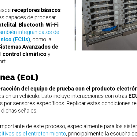
desde
receptores básicos
as capaces de procesar
telital
,
Bluetooth
,
Wi-Fi
,
ambién integran datos de
ónico (ECUs)
, como la
Sistemas Avanzados de
l
control climático
y
rt.
ínea (EoL)
eracción del equipo de prueba con el producto electró
s en un vehículo. Esto incluye interacciones con otras
EC
s por sensores específicos. Replicar estas condiciones r
 dichas señales.
importante de este proceso, especialmente para los siste
sitivos es el entretenimiento
, principalmente la escucha d