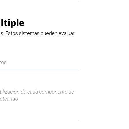
ltiple
es. Estos sistemas pueden evaluar
tos
utilización de cada componente de
esteando