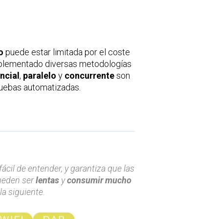
o
puede estar limitada por el coste
implementado diversas metodologías
ncial
,
paralelo
y
concurrente
son
pruebas automatizadas.
 fácil de entender, y garantiza que las
pueden ser
lentas
y
consumir mucho
a siguiente.