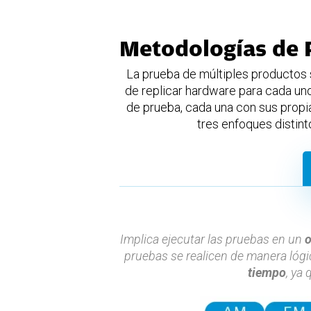
Metodologías de 
La prueba de múltiples productos
de replicar hardware para cada un
de prueba, cada una con sus propi
tres enfoques distint
Implica ejecutar las pruebas en un
o
pruebas se realicen de manera lógi
tiempo
, ya