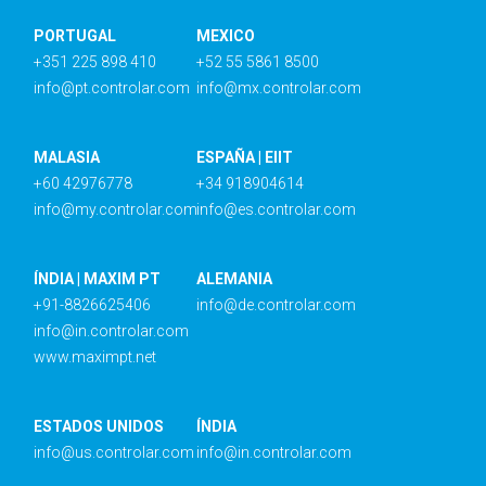
PORTUGAL
MEXICO
+351 225 898 410
+52 55 5861 8500
info@pt.controlar.com
info@mx.controlar.com
MALASIA
ESPAÑA | EIIT
+60 42976778
+34 918904614
info@my.controlar.com
info@es.controlar.com
ÍNDIA | MAXIM PT
ALEMANIA
+91-8826625406
info@de.controlar.com
info@in.controlar.com
www.maximpt.net
ESTADOS UNIDOS
ÍNDIA
info@us.controlar.com
info@in.controlar.com