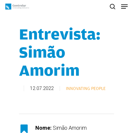
Skip
Men
to
search
main
content
Entrevista:
Simão
Amorim
12.07.2022
INNOVATING PEOPLE
Nome:
Simão Amorim