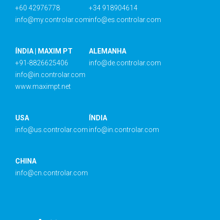
+60 42976778
+34 918904614
info@my.controlar.com
info@es.controlar.com
ÍNDIA | MAXIM PT
ALEMANHA
+91-8826625406
info@de.controlar.com
info@in.controlar.com
www.maximpt.net
USA
ÍNDIA
info@us.controlar.com
info@in.controlar.com
CHINA
info@cn.controlar.com