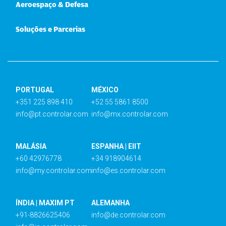
Aeroespaço & Defesa
Soluções e Parcerias
PORTUGAL
MÉXICO
+351 225 898 410
+52 55 5861 8500
info@pt.controlar.com
info@mx.controlar.com
MALÁSIA
ESPANHA | EIIT
+60 42976778
+34 918904614
info@my.controlar.com
info@es.controlar.com
ÍNDIA | MAXIM PT
ALEMANHA
+91-8826625406
info@de.controlar.com