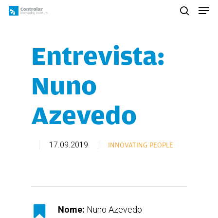
Skip
Men
to
search
main
content
Entrevista:
Nuno
Azevedo
17.09.2019
INNOVATING PEOPLE
Nome:
Nuno Azevedo