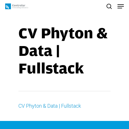
Skip
Men
to
search
main
content
CV Phyton &
Data |
Fullstack
CV Phyton & Data | Fullstack