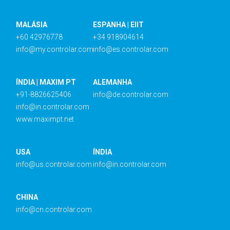
MALÁSIA
ESPANHA | EIIT
+60 42976778
+34 918904614
info@my.controlar.com
info@es.controlar.com
ÍNDIA | MAXIM PT
ALEMANHA
+91-8826625406
info@de.controlar.com
info@in.controlar.com
www.maximpt.net
USA
ÍNDIA
info@us.controlar.com
info@in.controlar.com
CHINA
info@cn.controlar.com