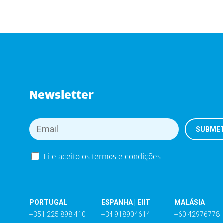
Newsletter
Li e aceito os
termos e condições
PORTUGAL
ESPANHA | EIIT
MALÁSIA
+351 225 898 410
+34 918904614
+60 42976778