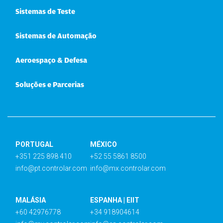
Sistemas de Teste
Sistemas de Automação
Aeroespaço & Defesa
Soluções e Parcerias
PORTUGAL
MÉXICO
+351 225 898 410
+52 55 5861 8500
info@pt.controlar.com
info@mx.controlar.com
MALÁSIA
ESPANHA | EIIT
+60 42976778
+34 918904614