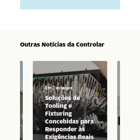
Outras Notícias da Controlar
Em Destaque
Em D
Soluções de
Con
Tooling e
rec
Fixturing
co
sa
Concebidas para
IN
Responder às
CO
Exigências Reais
EV