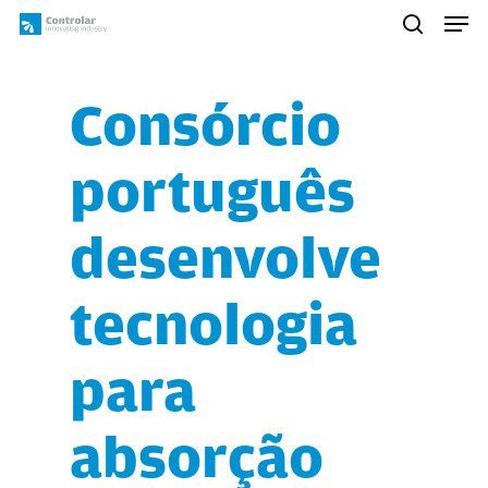
Skip
Men
to
search
main
content
Consórcio
português
desenvolve
tecnologia
para
absorção