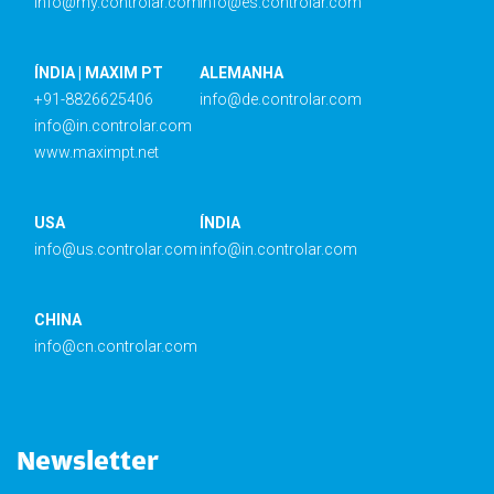
info@my.controlar.com
info@es.controlar.com
ÍNDIA | MAXIM PT
ALEMANHA
+91-8826625406
info@de.controlar.com
info@in.controlar.com
www.maximpt.net
USA
ÍNDIA
info@us.controlar.com
info@in.controlar.com
CHINA
info@cn.controlar.com
Newsletter