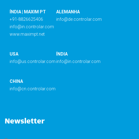
ÍNDIA | MAXIM PT
ALEMANHA
+91-8826625406
info@de.controlar.com
info@in.controlar.com
www.maximpt.net
USA
ÍNDIA
info@us.controlar.com
info@in.controlar.com
CHINA
info@cn.controlar.com
Newsletter