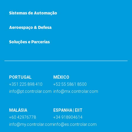
Sistemas de Automação
Aeroespaço & Defesa
Soluções e Parcerias
PORTUGAL
MÉXICO
+351 225 898 410
+52 55 5861 8500
info@pt.controlar.com
info@mx.controlar.com
MALÁSIA
ESPANHA | EIIT
+60 42976778
+34 918904614
info@my.controlar.com
info@es.controlar.com