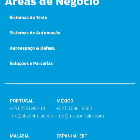
Áreas de Negócio
Sistemas de Teste
Sistemas de Automação
Aeroespaço & Defesa
Soluções e Parcerias
PORTUGAL
MÉXICO
+351 225 898 410
+52 55 5861 8500
info@pt.controlar.com
info@mx.controlar.com
MALÁSIA
ESPANHA | EIIT