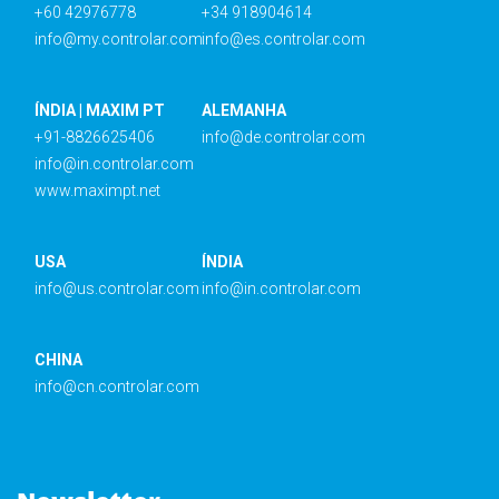
+60 42976778
+34 918904614
info@my.controlar.com
info@es.controlar.com
ÍNDIA | MAXIM PT
ALEMANHA
+91-8826625406
info@de.controlar.com
info@in.controlar.com
www.maximpt.net
USA
ÍNDIA
info@us.controlar.com
info@in.controlar.com
CHINA
info@cn.controlar.com