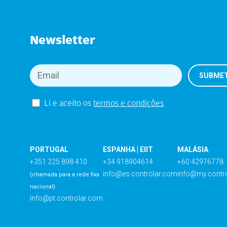
Newsletter
Li e aceito os
termos e condições
PORTUGAL
ESPANHA | EIIT
MALÁSIA
+351 225 898 410
+34 918904614
+60 42976778
info@es.controlar.com
info@my.contr
(chamada para a rede fixa
nacional)
info@pt.controlar.com