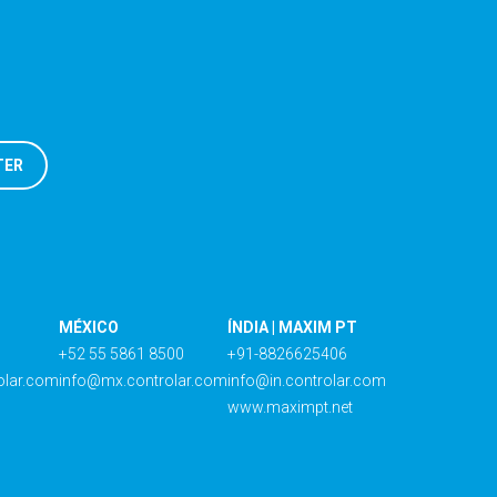
MÉXICO
ÍNDIA | MAXIM PT
+52 55 5861 8500
+91-8826625406
olar.com
info@mx.controlar.com
info@in.controlar.com
www.maximpt.net