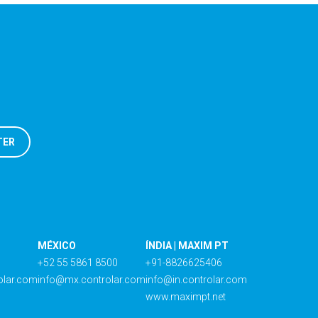
MÉXICO
ÍNDIA | MAXIM PT
+52 55 5861 8500
+91-8826625406
olar.com
info@mx.controlar.com
info@in.controlar.com
www.maximpt.net