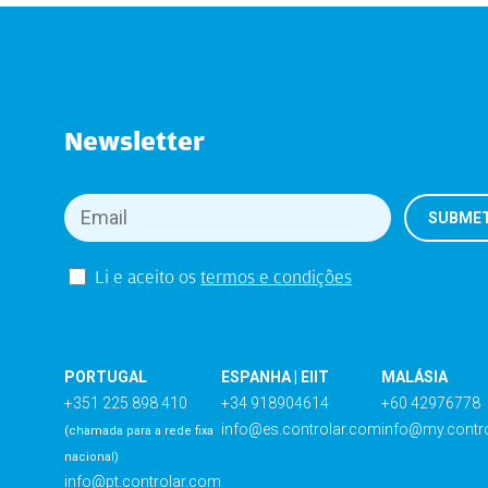
Newsletter
Li e aceito os
termos e condições
PORTUGAL
ESPANHA | EIIT
MALÁSIA
+351 225 898 410
+34 918904614
+60 42976778
info@es.controlar.com
info@my.contr
(chamada para a rede fixa
nacional)
info@pt.controlar.com