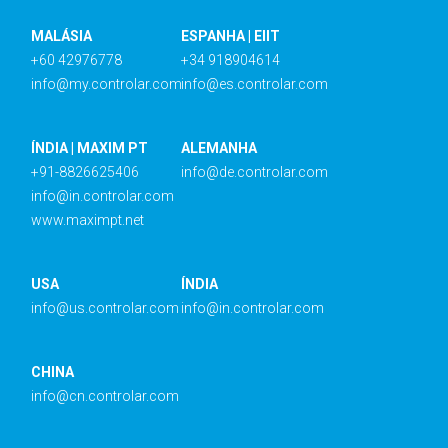
MALÁSIA
ESPANHA | EIIT
+60 42976778
+34 918904614
info@my.controlar.com
info@es.controlar.com
ÍNDIA | MAXIM PT
ALEMANHA
+91-8826625406
info@de.controlar.com
info@in.controlar.com
www.maximpt.net
USA
ÍNDIA
info@us.controlar.com
info@in.controlar.com
CHINA
info@cn.controlar.com