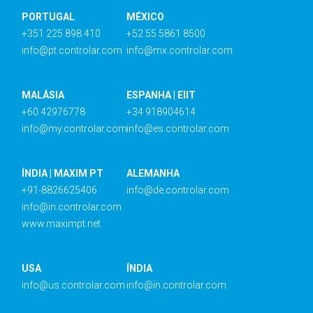
PORTUGAL
MÉXICO
+351 225 898 410
+52 55 5861 8500
info@pt.controlar.com
info@mx.controlar.com
MALÁSIA
ESPANHA | EIIT
+60 42976778
+34 918904614
info@my.controlar.com
info@es.controlar.com
ÍNDIA | MAXIM PT
ALEMANHA
+91-8826625406
info@de.controlar.com
info@in.controlar.com
www.maximpt.net
USA
ÍNDIA
info@us.controlar.com
info@in.controlar.com