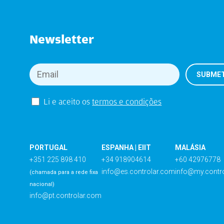
Newsletter
Li e aceito os
termos e condições
PORTUGAL
ESPANHA | EIIT
MALÁSIA
+351 225 898 410
+34 918904614
+60 42976778
info@es.controlar.com
info@my.contr
(chamada para a rede fixa
nacional)
info@pt.controlar.com