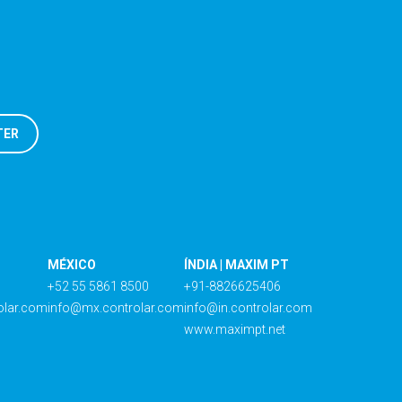
MÉXICO
ÍNDIA | MAXIM PT
+52 55 5861 8500
+91-8826625406
olar.com
info@mx.controlar.com
info@in.controlar.com
www.maximpt.net