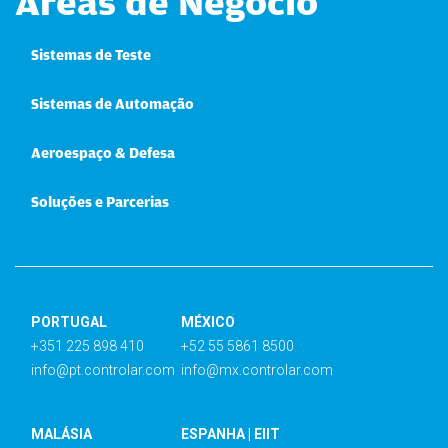
Áreas de Negócio
Sistemas de Teste
Sistemas de Automação
Aeroespaço & Defesa
Soluções e Parcerias
PORTUGAL
MÉXICO
+351 225 898 410
+52 55 5861 8500
info@pt.controlar.com
info@mx.controlar.com
MALÁSIA
ESPANHA | EIIT