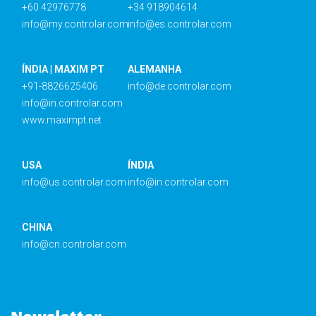
+60 42976778
+34 918904614
info@my.controlar.com
info@es.controlar.com
ÍNDIA | MAXIM PT
ALEMANHA
+91-8826625406
info@de.controlar.com
info@in.controlar.com
www.maximpt.net
USA
ÍNDIA
info@us.controlar.com
info@in.controlar.com
CHINA
info@cn.controlar.com