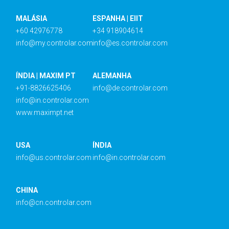
MALÁSIA
ESPANHA | EIIT
+60 42976778
+34 918904614
info@my.controlar.com
info@es.controlar.com
ÍNDIA | MAXIM PT
ALEMANHA
+91-8826625406
info@de.controlar.com
info@in.controlar.com
www.maximpt.net
USA
ÍNDIA
info@us.controlar.com
info@in.controlar.com
CHINA
info@cn.controlar.com