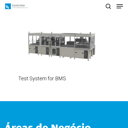
Skip
Men
to
search
main
content
Test System for BMS
Áreas de Negócio