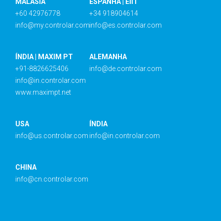
MALÁSIA
ESPANHA | EIIT
+60 42976778
+34 918904614
info@my.controlar.com
info@es.controlar.com
ÍNDIA | MAXIM PT
ALEMANHA
+91-8826625406
info@de.controlar.com
info@in.controlar.com
www.maximpt.net
USA
ÍNDIA
info@us.controlar.com
info@in.controlar.com
CHINA
info@cn.controlar.com