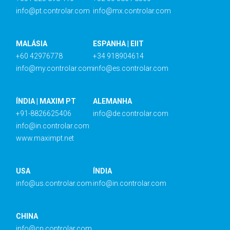
info@pt.controlar.com
info@mx.controlar.com
MALÁSIA
ESPANHA | EIIT
+60 42976778
+34 918904614
info@my.controlar.com
info@es.controlar.com
ÍNDIA | MAXIM PT
ALEMANHA
+91-8826625406
info@de.controlar.com
info@in.controlar.com
www.maximpt.net
USA
ÍNDIA
info@us.controlar.com
info@in.controlar.com
CHINA
info@cn.controlar.com