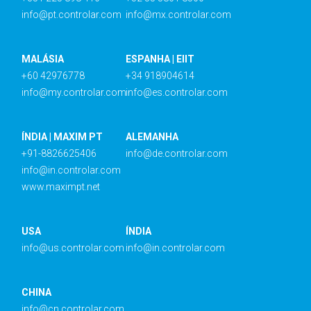
info@pt.controlar.com
info@mx.controlar.com
MALÁSIA
ESPANHA | EIIT
+60 42976778
+34 918904614
info@my.controlar.com
info@es.controlar.com
ÍNDIA | MAXIM PT
ALEMANHA
+91-8826625406
info@de.controlar.com
info@in.controlar.com
www.maximpt.net
USA
ÍNDIA
info@us.controlar.com
info@in.controlar.com
CHINA
info@cn.controlar.com