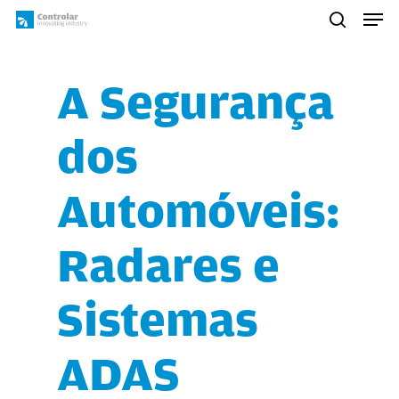
Skip
Men
to
search
main
content
A Segurança
dos
Automóveis:
Radares e
Sistemas
ADAS