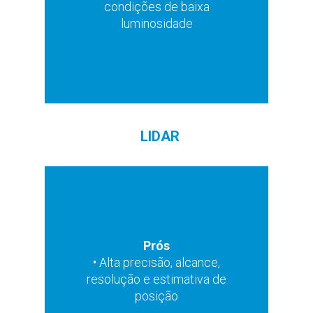
condições de baixa
deteção
luminosidade
LIDAR
Contras
• Limitada por condições
Prós
meteorológicas adversas
• Alta precisão, alcance,
como nevoeiro e neve
resolução e estimativa de
• Não fornece
posição
informações de