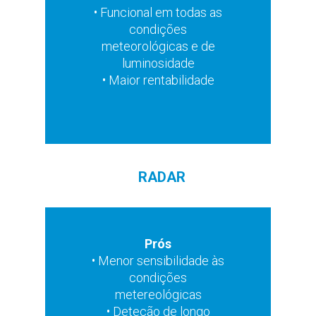
• Funcional em todas as
condições
Contras
• Alcance limitado
meteorológicas e de
luminosidade
• Maior rentabilidade
RADAR
Prós
• Menor sensibilidade às
Contras
condições
• Ângulo de medição
metereológicas
complexo & classificação
• Deteção de longo
do alvo