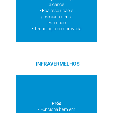
• Ainda não permite
alcance
condução autónoma total
• Boa resolução e
• Dificuldade em detetar
posicionamento
objetos pequenos
estimado
• Tecnologia comprovada
INFRAVERMELHOS
Prós
Contras
• Funciona bem em
• Curto alcance de