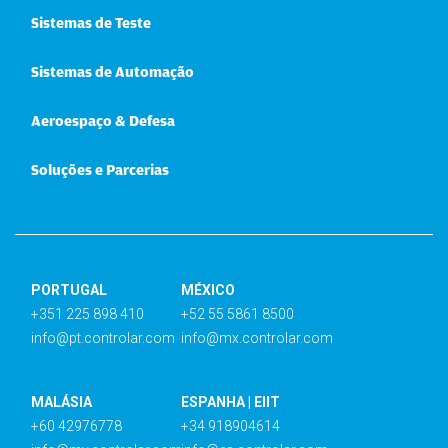
Sistemas de Teste
Sistemas de Automação
Aeroespaço & Defesa
Soluções e Parcerias
PORTUGAL
MÉXICO
+351 225 898 410
+52 55 5861 8500
info@pt.controlar.com
info@mx.controlar.com
MALÁSIA
ESPANHA | EIIT
+60 42976778
+34 918904614