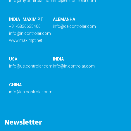
info@my.controlar.com
info@es.controlar.com
ÍNDIA | MAXIM PT
ALEMANHA
+91-8826625406
info@de.controlar.com
info@in.controlar.com
www.maximpt.net
USA
ÍNDIA
info@us.controlar.com
info@in.controlar.com
CHINA
info@cn.controlar.com
Newsletter