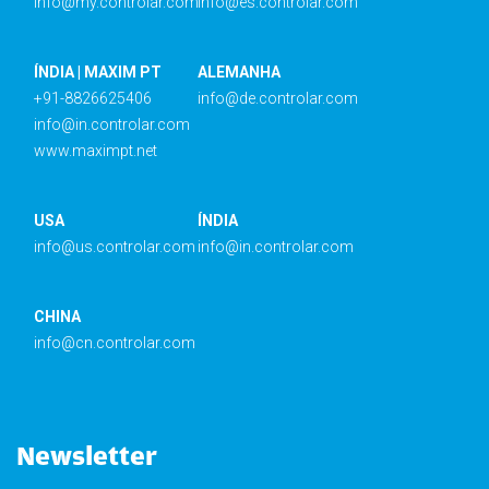
info@my.controlar.com
info@es.controlar.com
ÍNDIA | MAXIM PT
ALEMANHA
+91-8826625406
info@de.controlar.com
info@in.controlar.com
www.maximpt.net
USA
ÍNDIA
info@us.controlar.com
info@in.controlar.com
CHINA
info@cn.controlar.com
Newsletter