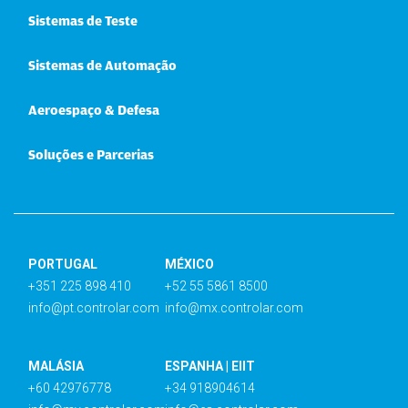
Sistemas de Teste
Sistemas de Automação
Aeroespaço & Defesa
Soluções e Parcerias
PORTUGAL
MÉXICO
+351 225 898 410
+52 55 5861 8500
info@pt.controlar.com
info@mx.controlar.com
MALÁSIA
ESPANHA | EIIT
+60 42976778
+34 918904614