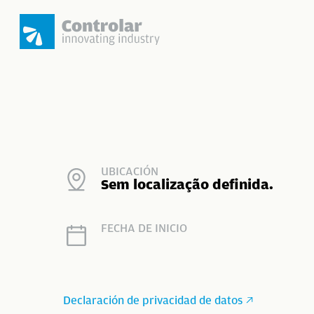
Skip
to
main
content
Presione enter para buscar o ESC para cerrar
UBICACIÓN
Sem localização definida.
FECHA DE INICIO
Declaración de privacidad de datos