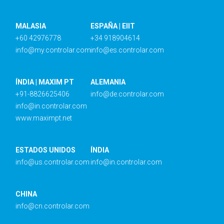
MALASIA
ESPAÑA | EIIT
+60 42976778
+34 918904614
info@my.controlar.com
info@es.controlar.com
ÍNDIA | MAXIM PT
ALEMANIA
+91-8826625406
info@de.controlar.com
info@in.controlar.com
www.maximpt.net
ESTADOS UNIDOS
ÍNDIA
info@us.controlar.com
info@in.controlar.com
CHINA
info@cn.controlar.com