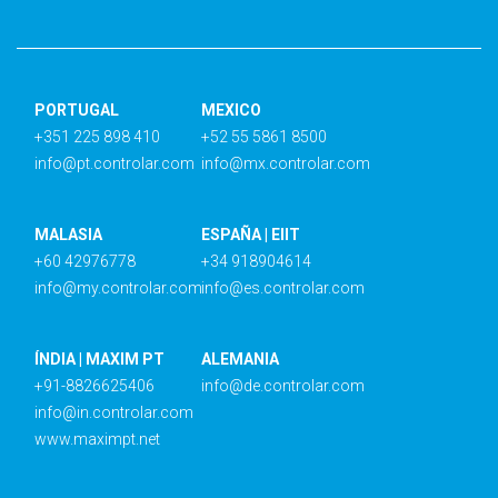
PORTUGAL
MEXICO
+351 225 898 410
+52 55 5861 8500
info@pt.controlar.com
info@mx.controlar.com
MALASIA
ESPAÑA | EIIT
+60 42976778
+34 918904614
info@my.controlar.com
info@es.controlar.com
ÍNDIA | MAXIM PT
ALEMANIA
+91-8826625406
info@de.controlar.com
info@in.controlar.com
www.maximpt.net