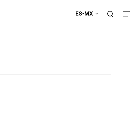
search
ES-MX
Menu