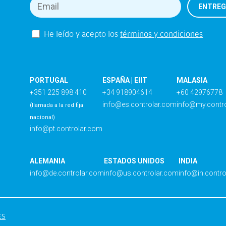
He leído y acepto los
términos y condiciones
PORTUGAL
ESPAÑA | EIIT
MALASIA
+351 225 898 410
+34 918904614
+60 42976778
info@es.controlar.com
info@my.contr
(llamada a la red fija
nacional)
info@pt.controlar.com
ALEMANIA
ESTADOS UNIDOS
INDIA
info@de.controlar.com
info@us.controlar.com
info@in.contr
ES