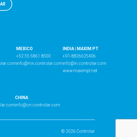
MEXICO
INDIA | MAXIM PT
+52 55 5861 8500
+91-8826625406
olar.com
info@mx.controlar.com
info@in.controlar.com
www.maximpt.net
CHINA
olar.com
info@cn.controlar.com
© 2026 Controlar