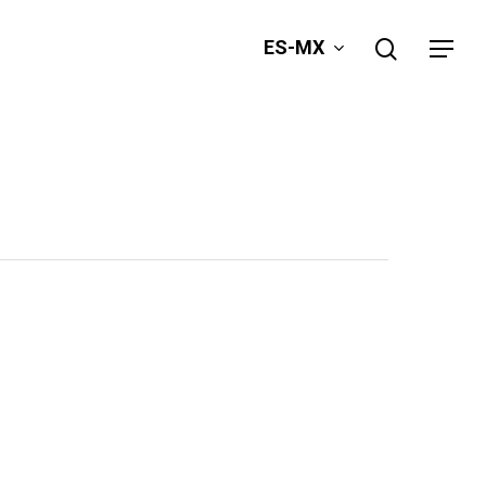
search
ES-MX
Menu