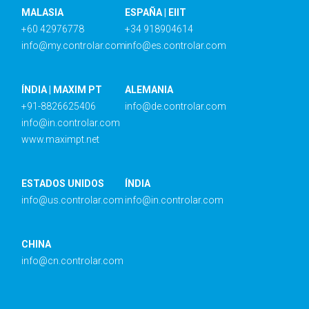
MALASIA
ESPAÑA | EIIT
+60 42976778
+34 918904614
info@my.controlar.com
info@es.controlar.com
ÍNDIA | MAXIM PT
ALEMANIA
+91-8826625406
info@de.controlar.com
info@in.controlar.com
www.maximpt.net
ESTADOS UNIDOS
ÍNDIA
info@us.controlar.com
info@in.controlar.com
CHINA
info@cn.controlar.com