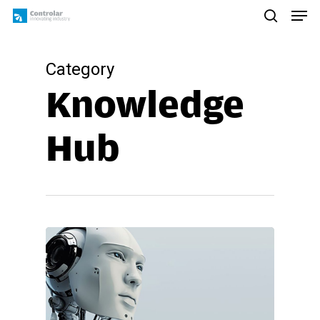
Skip
Men
to
search
main
content
Category
Knowledge
Hub