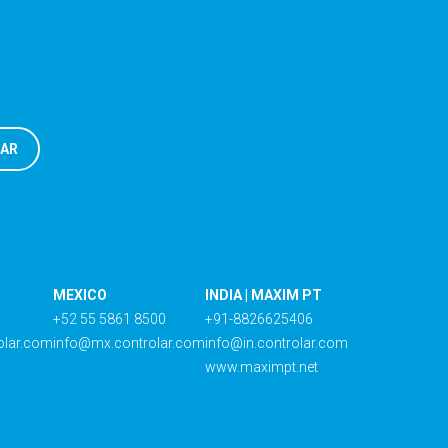
MEXICO
INDIA | MAXIM PT
+52 55 5861 8500
+91-8826625406
olar.com
info@mx.controlar.com
info@in.controlar.com
www.maximpt.net