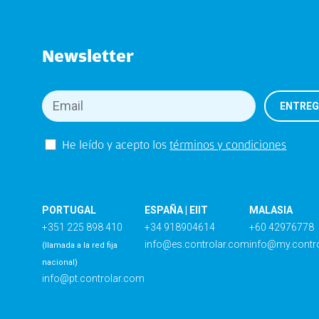
Newsletter
He leído y acepto los
términos y condiciones
PORTUGAL
ESPAÑA | EIIT
MALASIA
+351 225 898 410
+34 918904614
+60 42976778
info@es.controlar.com
info@my.contr
(llamada a la red fija
nacional)
info@pt.controlar.com