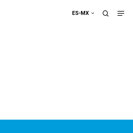
search
ES-MX
Menu