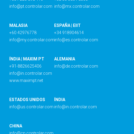
info@pt.controlar.com
info@mx.controlar.com
MALASIA
ESPAÑA | EIIT
+60 42976778
+34 918904614
info@my.controlar.com
info@es.controlar.com
ÍNDIA | MAXIM PT
ALEMANIA
+91-8826625406
info@de.controlar.com
info@in.controlar.com
www.maximpt.net
ESTADOS UNIDOS
ÍNDIA
info@us.controlar.com
info@in.controlar.com
CHINA
info@cn.controlar.com