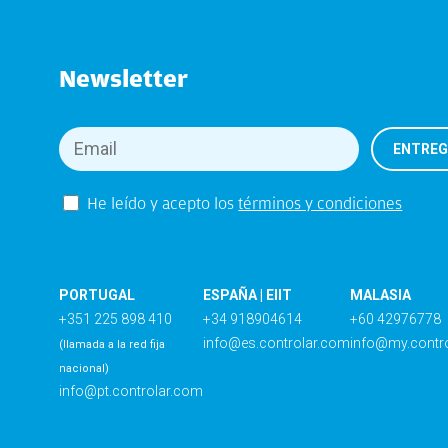
Newsletter
He leído y acepto los
términos y condiciones
PORTUGAL
ESPAÑA | EIIT
MALASIA
+351 225 898 410
+34 918904614
+60 42976778
info@es.controlar.com
info@my.contr
(llamada a la red fija
nacional)
info@pt.controlar.com