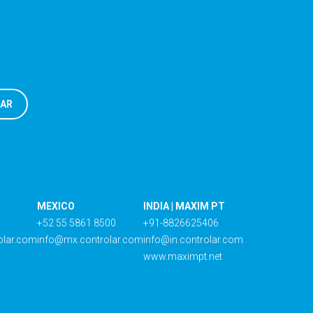
MEXICO
INDIA | MAXIM PT
+52 55 5861 8500
+91-8826625406
olar.com
info@mx.controlar.com
info@in.controlar.com
www.maximpt.net