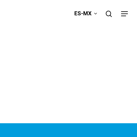
search
ES-MX
Menu