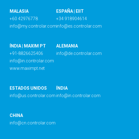
MALASIA
ESPAÑA | EIIT
+60 42976778
+34 918904614
info@my.controlar.com
info@es.controlar.com
ÍNDIA | MAXIM PT
ALEMANIA
+91-8826625406
info@de.controlar.com
info@in.controlar.com
www.maximpt.net
ESTADOS UNIDOS
ÍNDIA
info@us.controlar.com
info@in.controlar.com
CHINA
info@cn.controlar.com