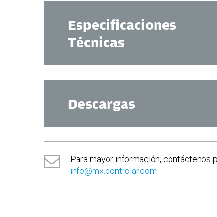
Especificaciones
Técnicas
Dimensiones
Descargas
50 (A) 60 (L) x 20 (Al)
(en mm)
Peso
0,2 kg
Datasheet
Para mayor información, contáctenos 
info@mx.controlar.com
Alimentación
5V CD
Voltaje
DC
Frecuencia
2A (max)
Corriente