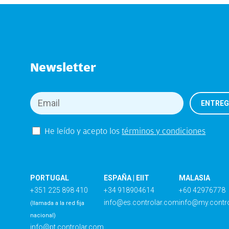
Newsletter
He leído y acepto los
términos y condiciones
PORTUGAL
ESPAÑA | EIIT
MALASIA
+351 225 898 410
+34 918904614
+60 42976778
info@es.controlar.com
info@my.contr
(llamada a la red fija
nacional)
info@pt.controlar.com