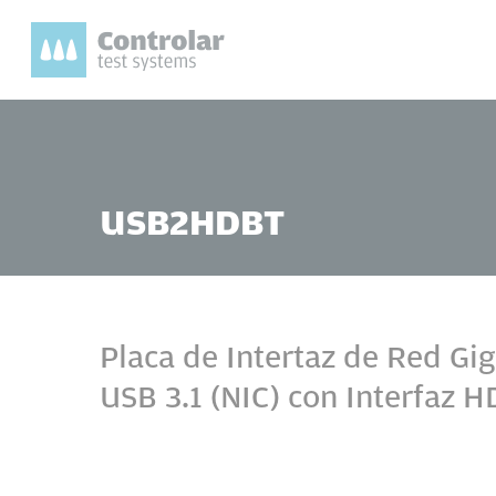
Skip
to
main
content
Presione enter para buscar o ESC para cerrar
USB2HDBT
Placa de Intertaz de Red Gig
USB 3.1 (NIC) con Interfaz 