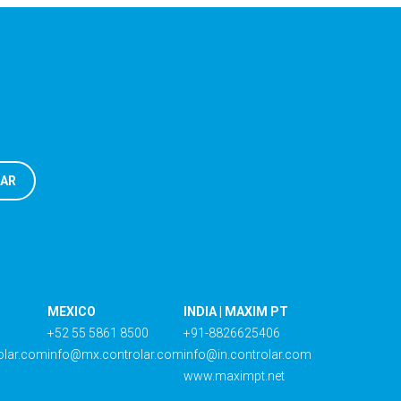
MEXICO
INDIA | MAXIM PT
+52 55 5861 8500
+91-8826625406
olar.com
info@mx.controlar.com
info@in.controlar.com
www.maximpt.net