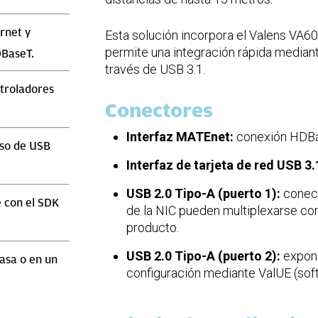
rnet y
Esta solución incorpora el Valens VA6
permite una integración rápida mediante
DBaseT.
través de USB 3.1.
ntroladores
Conectores
Interfaz MATEnet:
conexión HDB
uso de USB
Interfaz de tarjeta de red USB 3.
USB 2.0 Tipo-A (puerto 1):
conect
 con el SDK
de la NIC pueden multiplexarse co
producto.
USB 2.0 Tipo-A (puerto 2):
expone
asa o en un
configuración mediante ValUE (sof