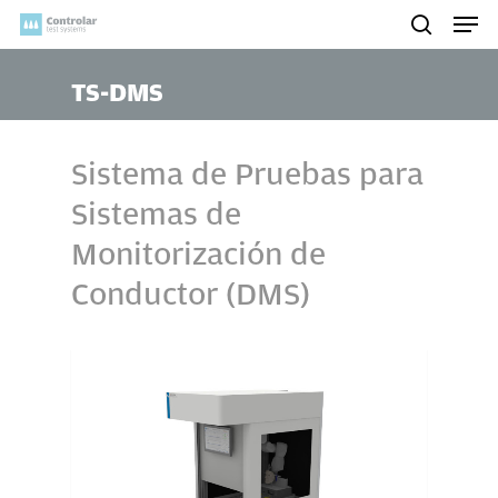
Skip
Men
to
search
main
TS-DMS
content
Sistema de Pruebas para
Sistemas de
Monitorización de
Conductor (DMS)