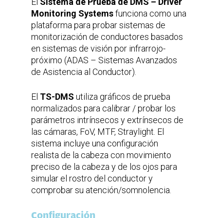
El
Sistema de Prueba de DMS – Driver
Concepto QCO de software
intuitivo para interacción con la
Monitoring Systems
funciona como una
máquina.
plataforma para probar sistemas de
monitorización de conductores basados
en sistemas de visión por infrarrojo-
próximo (ADAS – Sistemas Avanzados
de Asistencia al Conductor).
El
TS-DMS
utiliza gráficos de prueba
normalizados para calibrar / probar los
parámetros intrínsecos y extrínsecos de
las cámaras, FoV, MTF, Straylight. El
sistema incluye una configuración
realista de la cabeza con movimiento
preciso de la cabeza y de los ojos para
simular el rostro del conductor y
comprobar su atención/somnolencia.
Configuración