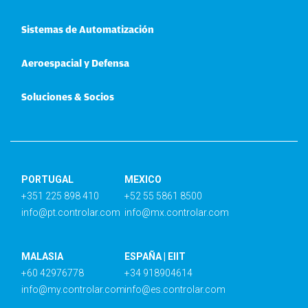
Sistemas de Automatización
Aeroespacial y Defensa
Soluciones & Socios
PORTUGAL
MEXICO
+351 225 898 410
+52 55 5861 8500
info@pt.controlar.com
info@mx.controlar.com
MALASIA
ESPAÑA | EIIT
+60 42976778
+34 918904614
info@my.controlar.com
info@es.controlar.com