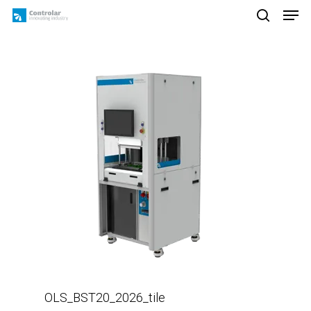
Skip
Men
to
search
main
content
OLS_BST20_2026_tile