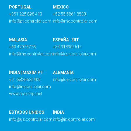
PORTUGAL
MEXICO
+351 225 898 410
+52 55 5861 8500
info@pt.controlar.com
info@mx.controlar.com
MALASIA
ESPAÑA | EIIT
+60 42976778
+34 918904614
info@my.controlar.com
info@es.controlar.com
ÍNDIA | MAXIM PT
ALEMANIA
+91-8826625406
info@de.controlar.com
info@in.controlar.com
www.maximpt.net
ESTADOS UNIDOS
ÍNDIA
info@us.controlar.com
info@in.controlar.com