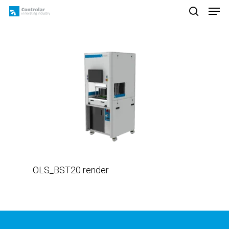
Skip
Men
to
search
main
content
OLS_BST20 render