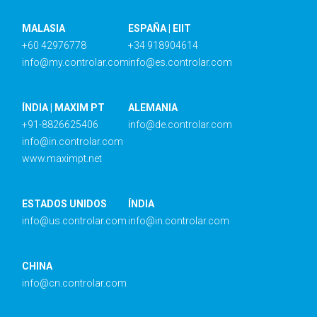
MALASIA
ESPAÑA | EIIT
+60 42976778
+34 918904614
info@my.controlar.com
info@es.controlar.com
ÍNDIA | MAXIM PT
ALEMANIA
+91-8826625406
info@de.controlar.com
info@in.controlar.com
www.maximpt.net
ESTADOS UNIDOS
ÍNDIA
info@us.controlar.com
info@in.controlar.com
CHINA
info@cn.controlar.com