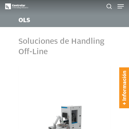
Skip
Men
to
search
main
OLS
content
Soluciones de Handling
Off-Line
+ Información