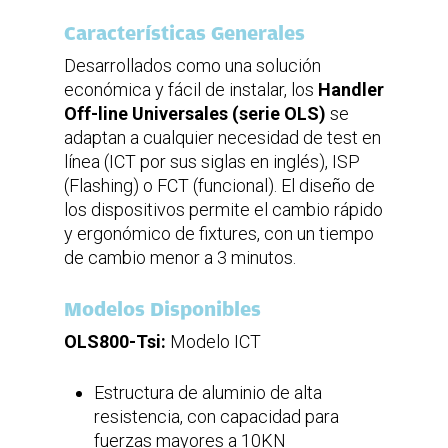
Fixture desarrollado de acuerdo con el
Características Generales
análisis previo de Elementos Finitos (FEA
– Finite Element Analysis)
Desarrollados como una solución
Análisis de impacto de las sondas de
económica y fácil de instalar, los
Handler
prueba para la validación de los fixtures
Transportadora para el análisis individual
Off-line Universales (serie OLS)
se
de placas hijas (retiro de paneles)
adaptan a cualquier necesidad de test en
Interfaz en masa: compuesto por pernos
línea (ICT por sus siglas en inglés), ISP
insertados en la misma placa que las
sondas (flat-top fixture)
(Flashing) o FCT (funcional). El diseño de
Integración fácil con actuadores
los dispositivos permite el cambio rápido
laterales, escáneres, analizadores de LED,
y ergonómico de fixtures, con un tiempo
etc.
Interfaces (incluyendo la neumática) en el
de cambio menor a 3 minutos.
bloque de interfaz principal, evitando
cableado y tubos adicionales
Modelos Disponibles
OLS800-Tsi:
Modelo ICT
Estructura de aluminio de alta
resistencia, con capacidad para
fuerzas mayores a 10KN