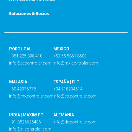
Soluciones & Socios
PORTUGAL
MEXICO
+351 225 898 410
+52 55 5861 8500
info@pt.controlar.com
info@mx.controlar.com
MALASIA
ESPAÑA | EIIT
+60 42976778
+34 918904614
info@my.controlar.com
info@es.controlar.com
ÍNDIA | MAXIM PT
ALEMANIA
+91-8826625406
info@de.controlar.com
info@in.controlar.com