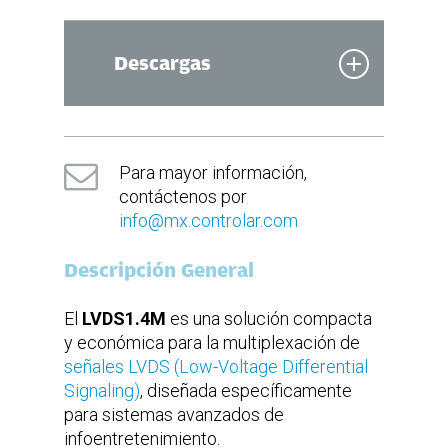
Dimensiones
130 (L) x 130 (A) x 40 (Al)
(en mm)
Descargas
Capacidad de
1 entrada para 4 salidas
Multiplexación
4 entradas para 1 salida
Hoja de producto
(en inglés)
Para mayor información,
Suministrado con uno de nuestros
módulos de comunicación.
contáctenos por
Ethernet (comandos SCPI) y
Communicaciones
EtherCAT actualmente disponibles,
info@mx.controlar.com
con opciones adicionales previstas
para los próximos meses.
Descripción General
Conectores
H-MTD o HSD
LVDS
El
LVDS1.4M
es una solución compacta
y económica para la multiplexación de
Alimentación
señales LVDS (Low-Voltage Differential
Tension
12V DC
Corriente
2A (máx.)
Signaling)
, diseñada específicamente
para sistemas avanzados de
infoentretenimiento.