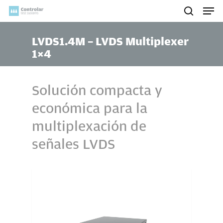
Skip
Men
to
search
main
LVDS1.4M – LVDS Multiplexer
content
1×4
Solución compacta y
económica para la
multiplexación de
señales LVDS