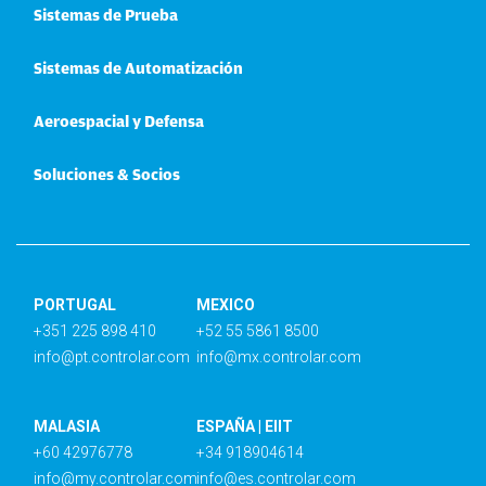
Sistemas de Prueba
Sistemas de Automatización
Aeroespacial y Defensa
Soluciones & Socios
PORTUGAL
MEXICO
+351 225 898 410
+52 55 5861 8500
info@pt.controlar.com
info@mx.controlar.com
MALASIA
ESPAÑA | EIIT
+60 42976778
+34 918904614
info@my.controlar.com
info@es.controlar.com